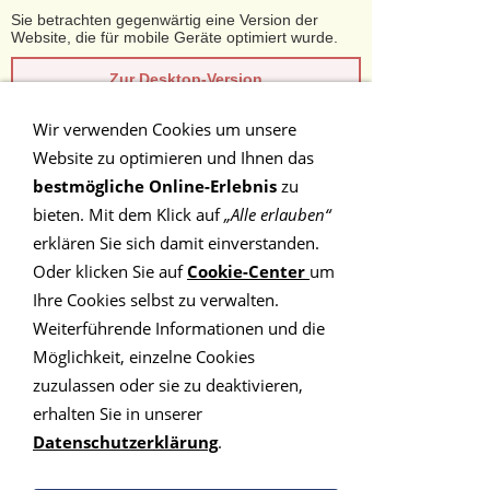
Sie betrachten gegenwärtig eine Version der
Website, die für mobile Geräte optimiert wurde.
Zur Desktop-Version
Wir verwenden Cookies um unsere
Hinweis nicht mehr anzeigen
Website zu optimieren und Ihnen das
bestmögliche Online-Erlebnis
zu
Navigation einblenden
bieten. Mit dem Klick auf
„Alle erlauben“
erklären Sie sich damit einverstanden.
PLZ-Gebiet 5
Oder klicken Sie auf
Cookie-Center
um
Ihre Cookies selbst zu verwalten.
Weiterführende Informationen und die
Finden Sie hier Ihren Paar-
Möglichkeit, einzelne Cookies
und Familientherapeuten
zuzulassen oder sie zu deaktivieren,
erhalten Sie in unserer
im Postleitzahlengebiet 5
Datenschutzerklärung
.